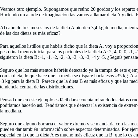
Veamos otro ejemplo. Supongamos que reúno 20 gordos y los reparto e
Haciendo un alarde de imaginación las vamos a llamar dieta A y dieta 
Al cabo de tres meses los de la dieta A pierden 3,4 kg de media, mientr
de las dos dietas es más eficaz?.
Para aquellos listillos que habéis dicho que la dieta A, voy a proporci
peso final menos inicial para los pacientes de la dieta A: 2, 4, 0, 0, -1, 
siguieron la dieta B: -1, -1, -2, -2, -3, -3, -3, -3, -4 y -5. ¿Seguís pens
Seguro que los más atentos habréis detectado ya la trampa de este eje
con la dieta, lo que hace que la media se dispare hacia esos -35 kg. Así
-3 kg para la dieta B. Parece que la dieta B es más eficaz y que las me
tendencia central de las distribuciones.
Pensad que en este ejemplo es fácil darse cuenta mirando los datos cru
podríamos hacerlo así. Tendríamos que detectar la existencia de extrem
la mediana.
Seguro que alguno borraría el valor extremo y se manejaría con las med
pueden dar también información sobre aspectos determinados. Por ejem
especial en la que la dieta A es mucho más eficaz que la B, que lo es en