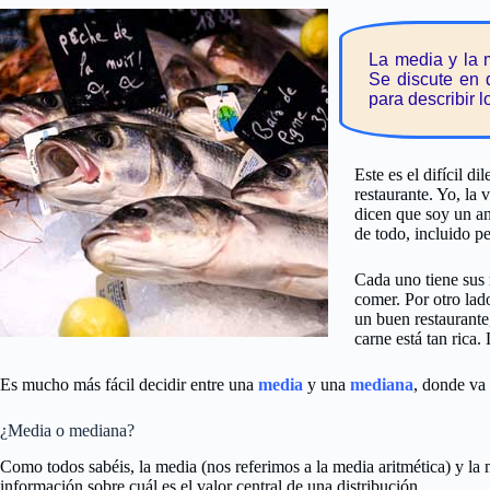
La media y la 
Se discute en q
para describir l
Este es el difícil 
restaurante. Yo, la
dicen que soy un a
de todo, incluido p
Cada uno tiene sus 
comer. Por otro lad
un buen restaurante
carne está tan rica.
Es mucho más fácil decidir entre una
media
y una
mediana
, donde va 
¿Media o mediana?
Como todos sabéis, la media (nos referimos a la media aritmética) y la
información sobre cuál es el valor central de una distribución.