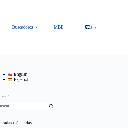
Buscadores
MBE
Más
English
Español
uscar
in
sultados
ntradas más leídas