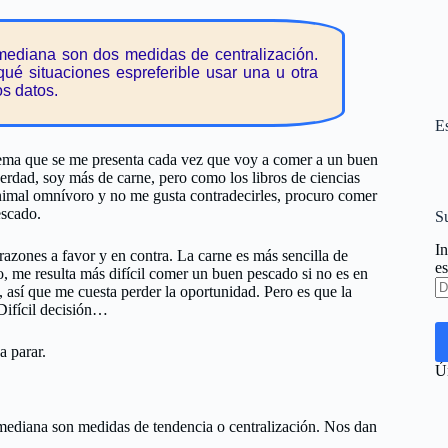
mediana son dos medidas de centralización.
ué situaciones espreferible usar una u otra
os datos.
Es
dilema que se me presenta cada vez que voy a comer a un buen
 verdad, soy más de carne, pero como los libros de ciencias
nimal omnívoro y no me gusta contradecirles, procuro comer
escado.
Su
In
razones a favor y en contra. La carne es más sencilla de
es
o, me resulta más difícil comer un buen pescado si no es en
Di
, así que me cuesta perder la oportunidad. Pero es que la
d
 Difícil decisión…
co
el
a parar.
Ún
 mediana son medidas de tendencia o centralización. Nos dan