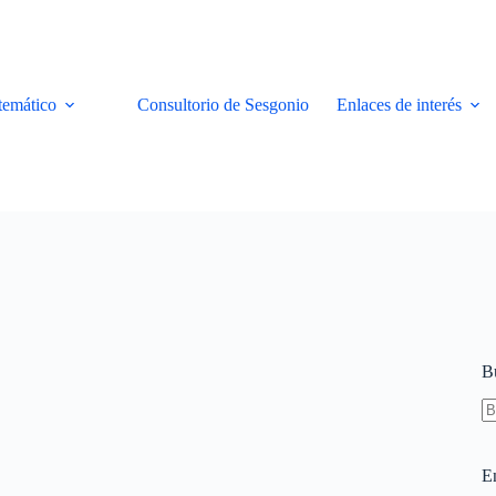
temático
Consultorio de Sesgonio
Enlaces de interés
B
S
re
E